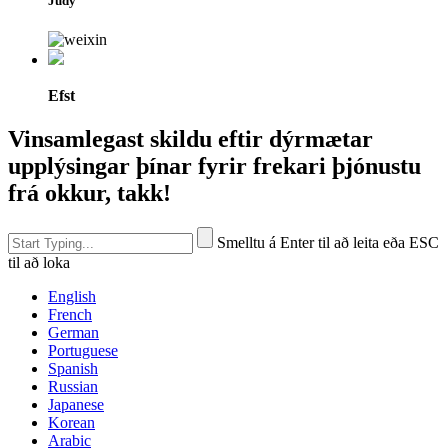
Judy
Efst
Vinsamlegast skildu eftir dýrmætar
upplýsingar þínar fyrir frekari þjónustu
frá okkur, takk!
Smelltu á Enter til að leita eða ESC
til að loka
English
French
German
Portuguese
Spanish
Russian
Japanese
Korean
Arabic