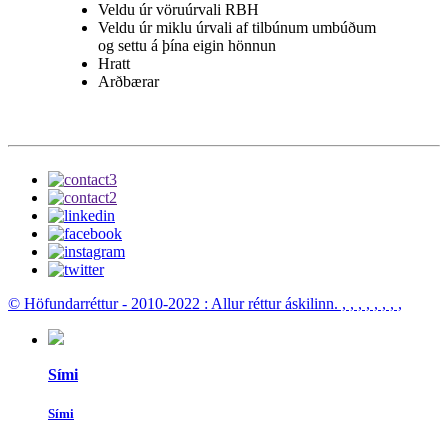
Veldu úr vöruúrvali RBH
Veldu úr miklu úrvali af tilbúnum umbúðum
og settu á þína eigin hönnun
Hratt
Arðbærar
© Höfundarréttur - 2010-2022 : Allur réttur áskilinn.
, , , , , , , ,
Sími
Sími