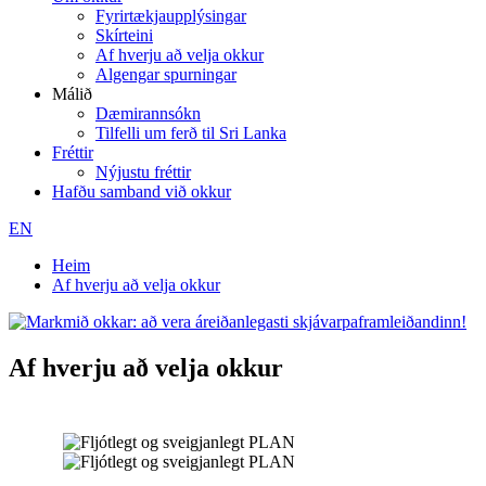
Fyrirtækjaupplýsingar
Skírteini
Af hverju að velja okkur
Algengar spurningar
Málið
Dæmirannsókn
Tilfelli um ferð til Sri Lanka
Fréttir
Nýjustu fréttir
Hafðu samband við okkur
EN
Heim
Af hverju að velja okkur
Af hverju að velja okkur