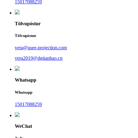
15017088259
Tölvupóstur
Tölvupóstur
vera@usee-projection.com
vera2019@dgtianhao.cn
Whatsapp
Whatsapp
15017088259
WeChat