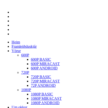
Heim
Framleiðsluskjár
Vörur
600P
600P BASIC
600P MIRACAST
600P ANDROID
720P
720P BASIC
720P MIRACAST
72P ANDROID
1080P
1080P BASIC
1080P MIRACAST
1080P ANDROID
Um okkur